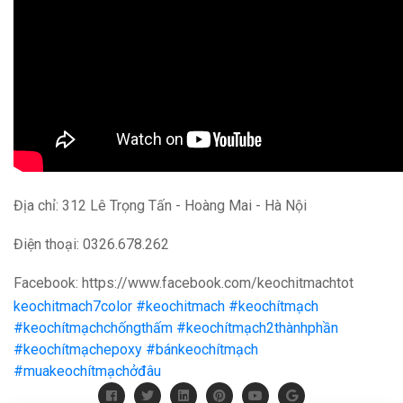
Địa chỉ: 312 Lê Trọng Tấn - Hoàng Mai - Hà Nội
Điện thoại: 0326.678.262
Facebook: https://www.
facebook.com/
keochitmachtot
keochitmach7color #keochitmach #keochítmạch
#keochítmạchchốngthấm #keochítmạch2thànhphần
#keochítmạchepoxy #bánkeochítmạch
#muakeochítmạchởđâu