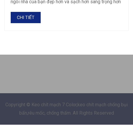
ngôi nhà của bạn đẹp hơn và sạch hơn sang trọng hơn
CHI TIẾT
Copyright © Keo chít mạch 7 Color,keo chít mạch chống bụi
bẩn,rêu mốc, chống thấm. All Rights Reserved