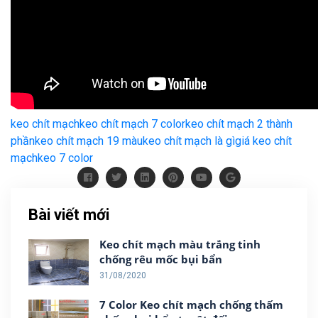
keo chít mạch
keo chít mạch 7 color
keo chít mạch 2 thành
phần
keo chít mạch 19 màu
keo chít mạch là gì
giá keo chít
mạch
keo 7 color
Bài viết mới
Keo chít mạch màu trắng tinh
chống rêu mốc bụi bẩn
31/08/2020
7 Color Keo chít mạch chống thấm