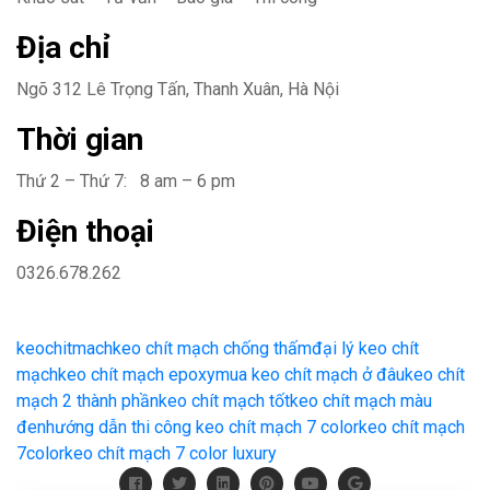
Địa chỉ
Ngõ 312 Lê Trọng Tấn, Thanh Xuân, Hà Nội
Thời gian
Thứ 2 – Thứ 7: 8 am – 6 pm
Điện thoại
0326.678.262
keochitmach
keo chít mạch chống thấm
đại lý keo chít
mạch
keo chít mạch epoxy
mua keo chít mạch ở đâu
keo chít
mạch 2 thành phần
keo chít mạch tốt
keo chít mạch màu
đen
hướng dẫn thi công keo chít mạch 7 color
keo chít mạch
7color
keo chít mạch 7 color luxury