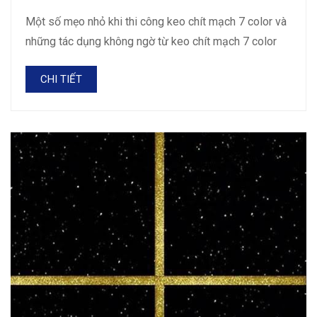
Một số mẹo nhỏ khi thi công keo chít mạch 7 color và
những tác dụng không ngờ từ keo chít mạch 7 color
CHI TIẾT