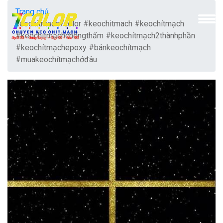
Trang chủ
keochitmach7color #keochitmach #keochítmạch
#keochítmạchchốngthấm #keochítmạch2thànhphần
#keochítmạchepoxy #bánkeochítmạch
#muakeochítmạchởđâu